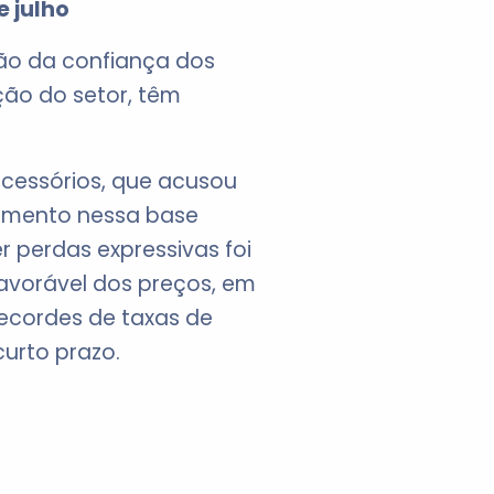
 julho
ção da confiança dos
ção do setor, têm
acessórios, que acusou
egmento nessa base
 perdas expressivas foi
favorável dos preços, em
recordes de taxas de
curto prazo.