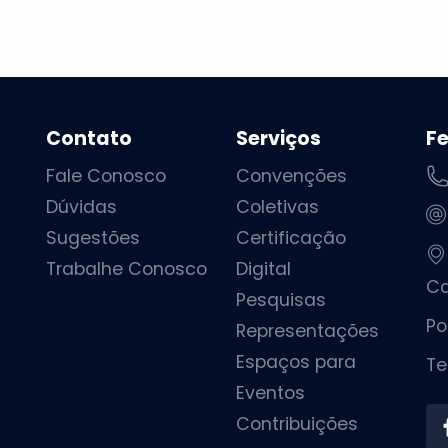
Contato
Serviços
F
Fale Conosco
Convenções
Dúvidas
Coletivas
Sugestões
Certificação
Trabalhe Conosco
Digital
Ca
Pesquisas
Po
Representações
Espaços para
Te
Eventos
Contribuições