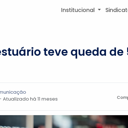
Institucional
Sindica
stuário teve queda de
omunicação
Comp
- Atualizado
há 11 meses