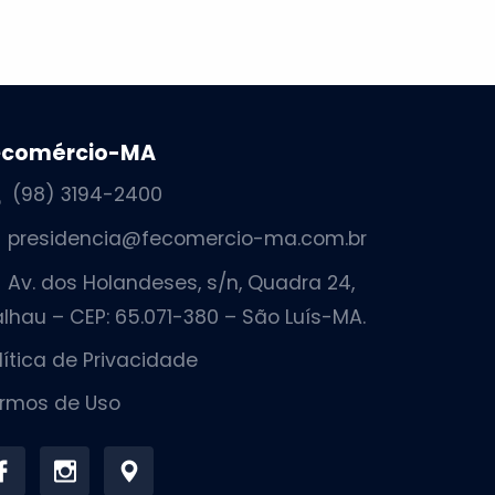
ecomércio-MA
(98) 3194-2400
presidencia@fecomercio-ma.com.br
Av. dos Holandeses, s/n, Quadra 24,
lhau – CEP: 65.071-380 – São Luís-MA.
lítica de Privacidade
rmos de Uso