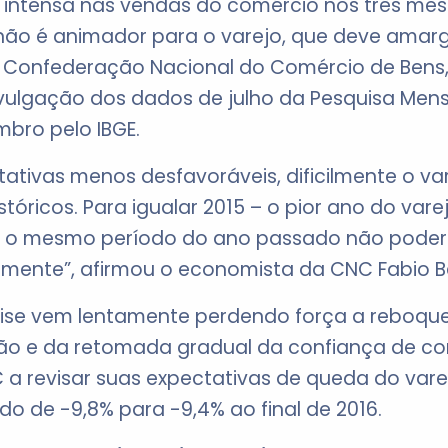
intensa nas vendas do comércio nos três mes
 não é animador para o varejo, que deve amarg
da Confederação Nacional do Comércio de Bens,
divulgação dos dados de julho da Pesquisa Men
mbro pelo IBGE.
tivas menos desfavoráveis, dificilmente o vare
stóricos. Para igualar 2015 – o pior ano do vare
 o mesmo período do ano passado não poder
vamente”, afirmou o economista da CNC Fabio B
rise vem lentamente perdendo força a reboqu
ção e da retomada gradual da confiança de c
a revisar suas expectativas de queda do varej
do de -9,8% para -9,4% ao final de 2016.