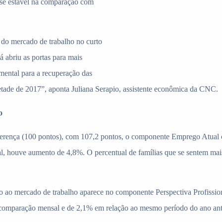
-se estável na comparação com
 do mercado de trabalho no curto
já abriu as portas para mais
amental para a recuperação das
ade de 2017”, aponta Juliana Serapio, assistente econômica da CNC.
o
ferença (100 pontos), com 107,2 pontos, o componente Emprego Atual
l, houve aumento de 4,8%. O percentual de famílias que se sentem ma
o ao mercado de trabalho aparece no componente Perspectiva Profissio
comparação mensal e de 2,1% em relação ao mesmo período do ano ante