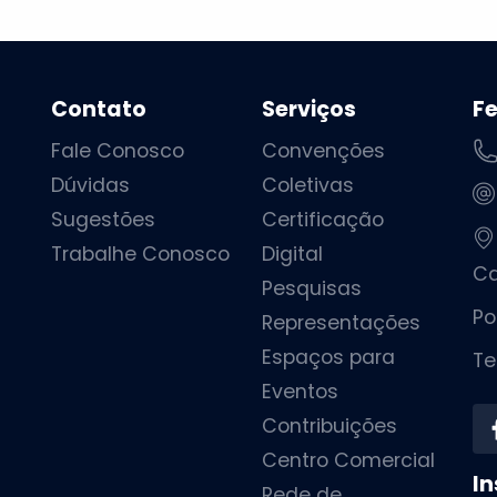
Contato
Serviços
F
Fale Conosco
Convenções
Dúvidas
Coletivas
Sugestões
Certificação
Trabalhe Conosco
Digital
Ca
Pesquisas
Po
Representações
Espaços para
Te
Eventos
Contribuições
Centro Comercial
In
Rede de