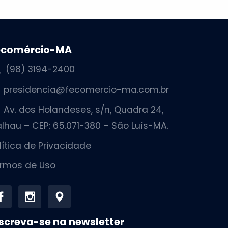
ecomércio-MA
(98) 3194-2400
presidencia@fecomercio-ma.com.br
Av. dos Holandeses, s/n, Quadra 24,
lhau – CEP: 65.071-380 – São Luís-MA.
lítica de Privacidade
rmos de Uso
screva-se na newsletter