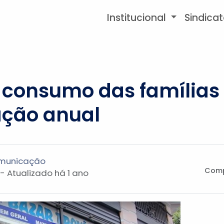
Institucional
Sindica
 consumo das famílias 
ção anual
omunicação
Comp
 - Atualizado
há 1 ano