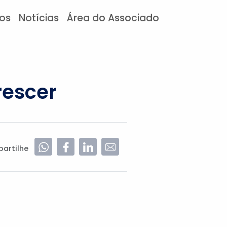
tos
Notícias
Área do Associado
rescer
artilhe