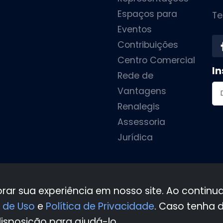
Espaços para
Te
Eventos
Contribuições
Centro Comercial
In
Rede de
En
Vantagens
Renalegis
Assessoria
Jurídica
•
•
•
•
orar sua experiência em nosso site. Ao contin
 de Uso
e
Política de Privacidade
. Caso tenha 
Copyright © 2026 Fecomércio-MA
disposição para ajudá-lo.