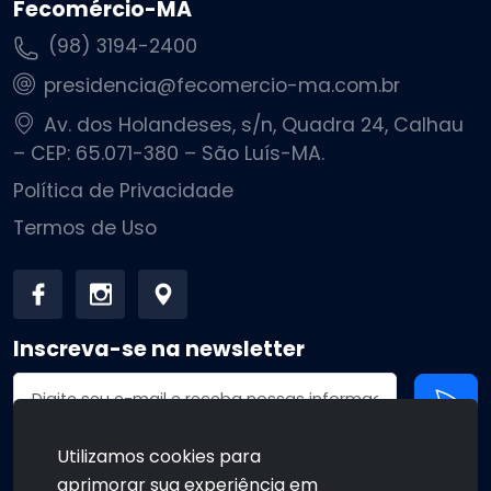
Fecomércio-MA
(98) 3194-2400
presidencia@fecomercio-ma.com.br
Av. dos Holandeses, s/n, Quadra 24, Calhau
– CEP: 65.071-380 – São Luís-MA.
Política de Privacidade
Termos de Uso
Inscreva-se na newsletter
Endereço de email
Utilizamos cookies para
aprimorar sua experiência em