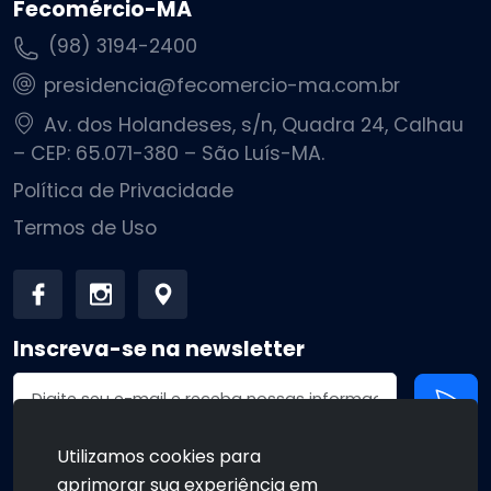
Fecomércio-MA
(98) 3194-2400
presidencia@fecomercio-ma.com.br
Av. dos Holandeses, s/n, Quadra 24, Calhau
– CEP: 65.071-380 – São Luís-MA.
Política de Privacidade
Termos de Uso
Inscreva-se na newsletter
Endereço de email
Utilizamos cookies para
aprimorar sua experiência em