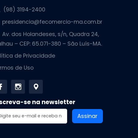
(98) 3194-2400
presidencia@fecomercio-ma.com.br
Av. dos Holandeses, s/n, Quadra 24,
lhau – CEP: 65.071-380 – São Luís-MA.
lítica de Privacidade
rmos de Uso
screva-se na newsletter
dereço de email
Assinar