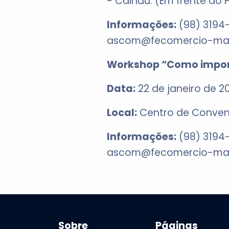
- Calhau. (Em frente ao H
Informações:
(98) 3194-
ascom@fecomercio-ma
Workshop “Como import
Data:
22 de janeiro de 2
Local:
Centro de Convenç
Informações:
(98) 3194-
ascom@fecomercio-ma
Sobre
Páginas