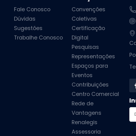
Fale Conosco
Convenções
Dúvidas
Coletivas
Sugestões
Certificação
Trabalhe Conosco
Digital
Ca
Pesquisas
Po
Representações
Espaços para
Te
Eventos
Contribuições
Centro Comercial
In
Rede de
En
Vantagens
Renalegis
Assessoria