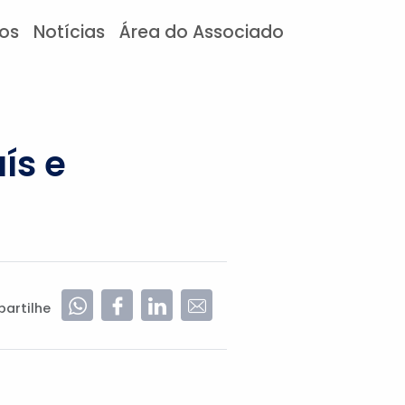
tos
Notícias
Área do Associado
ís e
artilhe