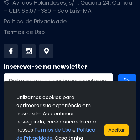
Av. dos Holandeses, s/n, Quadra 24, Calhau
– CEP: 65.071-380 – São Luís-MA.
Política de Privacidade
Termos de Uso
Inscreva-se na newsletter
Endereço de email
Utilizamos cookies para
aprimorar sua experiência em
•
•
nosso site. Ao continuar
navegando, você concorda com
nossos
Termos de Uso
e
Política
Aceitar
de Privacidade
. Caso tenha