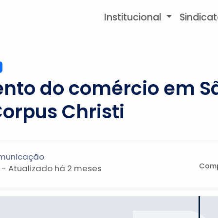
Institucional
Sindica
to do comércio em Sã
orpus Christi
omunicação
Comp
 - Atualizado
há 2 meses