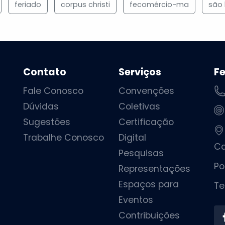
feriado
corpus christi
fecomércio-ma
são 
Contato
Serviços
F
Fale Conosco
Convenções
Dúvidas
Coletivas
Sugestões
Certificação
Trabalhe Conosco
Digital
Ca
Pesquisas
Po
Representações
Espaços para
Te
Eventos
Contribuições