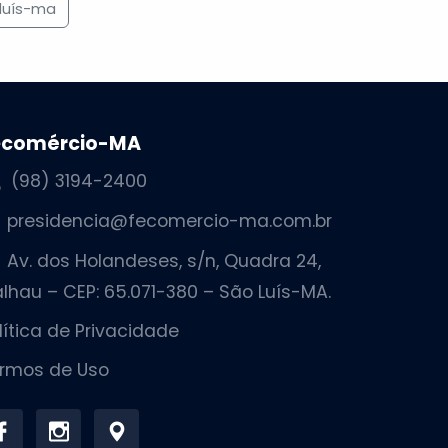
luís-ma
ecomércio-MA
(98) 3194-2400
presidencia@fecomercio-ma.com.br
Av. dos Holandeses, s/n, Quadra 24,
lhau – CEP: 65.071-380 – São Luís-MA.
lítica de Privacidade
rmos de Uso