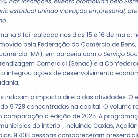
% nas inscrições, evento promovido pelo Sis
rio estadual unindo inovação empresarial, ate
o.
na S foi realizada nos dias 15 e 16 de maio, n
romovido pela Federação do Comércio de Bens, 
omércio-MA), em parceria com o Serviço Soci
prendizagem Comercial (Senac) e a Confedera
o integrou ações de desenvolvimento econômi
adania.
 indicam o impacto direto das atividades. O e
endo 9.728 concentradas na capital. O volume 
m comparação à edição de 2025. A programaç
nicípios do interior, incluindo Caxias, Açailân
s dias, 9.408 pessoas compareceram presencia