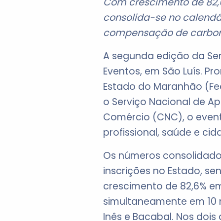
Com crescimento de 82,6
consolida-se no calendá
compensação de carbon
A segunda edição da Sema
Eventos, em São Luís. P
Estado do Maranhão (Fec
o Serviço Nacional de A
Comércio (CNC), o event
profissional, saúde e cid
Os números consolidados
inscrições no Estado, s
crescimento de 82,6% e
simultaneamente em 10 mu
Inês e Bacabal. Nos doi