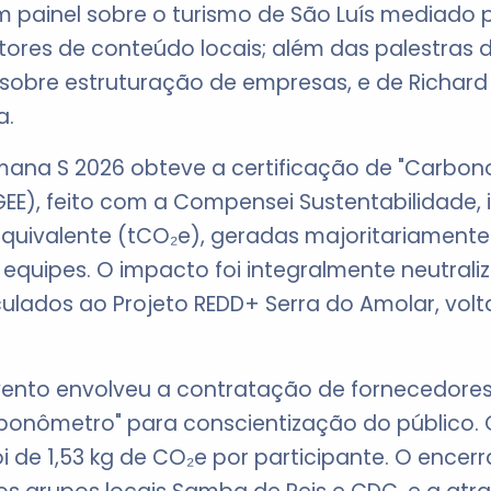
 um painel sobre o turismo de São Luís mediado 
ores de conteúdo locais; além das palestras d
 sobre estruturação de empresas, e de Richard
a.
ana S 2026 obteve a certificação de "Carbono
GEE), feito com a Compensei Sustentabilidade,
equivalente (tCO₂e), geradas majoritariament
 equipes. O impacto foi integralmente neutrali
culados ao Projeto REDD+ Serra do Amolar, vo
vento envolveu a contratação de fornecedores 
rbonômetro" para conscientização do público. 
i de 1,53 kg de CO₂e por participante. O ence