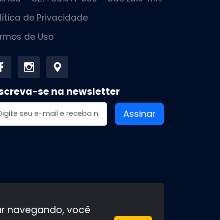
lítica de Privacidade
rmos de Uso
screva-se na newsletter
dereço de email
Assinar
uar navegando, você