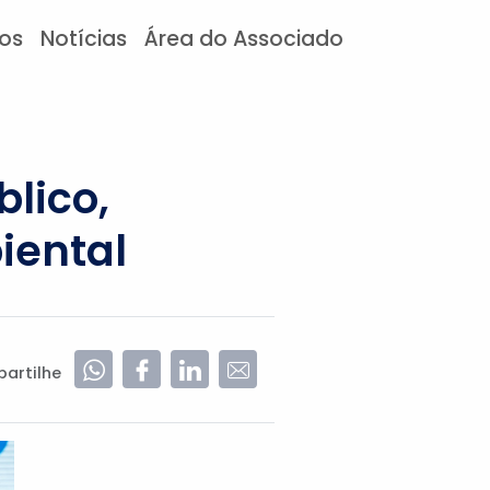
tos
Notícias
Área do Associado
lico,
iental
artilhe