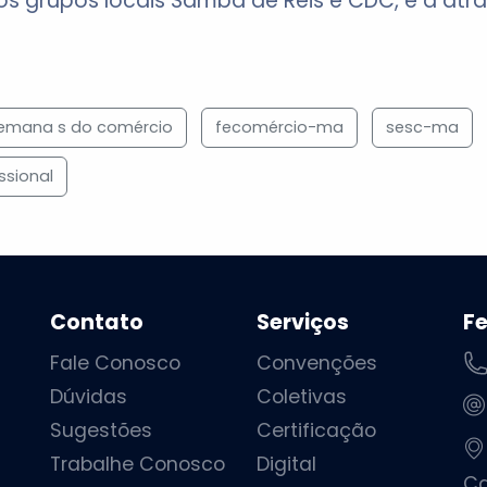
 grupos locais Samba de Reis e CDC, e a atr
emana s do comércio
fecomércio-ma
sesc-ma
ssional
Contato
Serviços
F
Fale Conosco
Convenções
Dúvidas
Coletivas
Sugestões
Certificação
Trabalhe Conosco
Digital
Ca