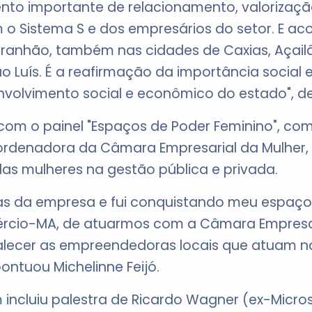
nto importante de relacionamento, valorizaç
am o Sistema S e dos empresários do setor. E 
aranhão, também nas cidades de Caxias, Açailâ
ão Luís. É a reafirmação da importância socia
volvimento social e econômico do estado", des
m o painel "Espaços de Poder Feminino", com a
ordenadora da Câmara Empresarial da Mulher, M
das mulheres na gestão pública e privada.
eas da empresa e fui conquistando meu espaço.
rcio-MA, de atuarmos com a Câmara Empresar
talecer as empreendedoras locais que atuam n
ontuou Michelinne Feijó.
cluiu palestra de Ricardo Wagner (ex-Microso