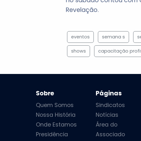
no sábado contou com os
Revelação.
eventos
semana s
s
shows
capacitação profi
Sobre
Páginas
Quem Somos
Sindicatos
Nossa História
Notícias
Onde Estamos
Área do
Presidência
Associado