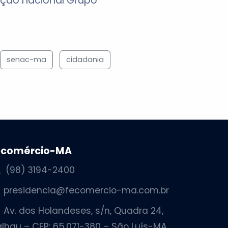
ação nacional Grupo
senac-ma
cidadania
ecomércio-MA
(98) 3194-2400
presidencia@fecomercio-ma.com.br
Av. dos Holandeses, s/n, Quadra 24,
lhau – CEP: 65.071-380 – São Luís-MA.