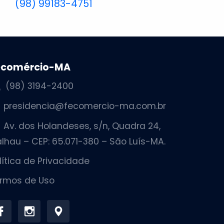
(98) 99183-4751
ecomércio-MA
(98) 3194-2400
presidencia@fecomercio-ma.com.br
Av. dos Holandeses, s/n, Quadra 24,
lhau – CEP: 65.071-380 – São Luís-MA.
lítica de Privacidade
rmos de Uso