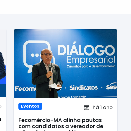
o
Eventos
há 1 ano
n
Fecomércio-MA alinha pautas
com candidatos a vereador de