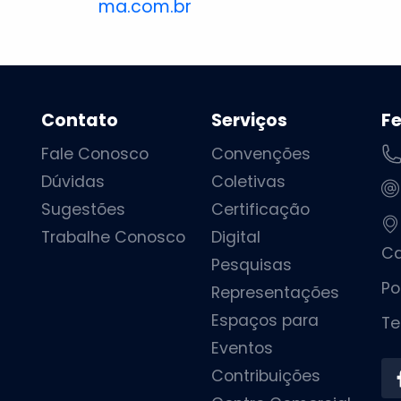
ma.com.br
Contato
Serviços
F
Fale Conosco
Convenções
Dúvidas
Coletivas
Sugestões
Certificação
Trabalhe Conosco
Digital
Ca
Pesquisas
Po
Representações
Espaços para
Te
Eventos
Contribuições