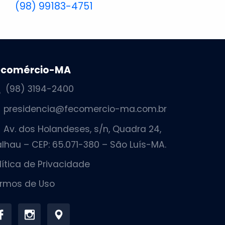
(98) 99183-4751
ecomércio-MA
(98) 3194-2400
presidencia@fecomercio-ma.com.br
Av. dos Holandeses, s/n, Quadra 24,
lhau – CEP: 65.071-380 – São Luís-MA.
lítica de Privacidade
rmos de Uso