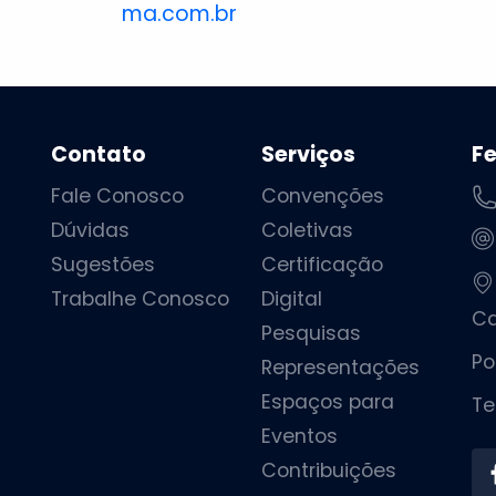
ma.com.br
Contato
Serviços
F
Fale Conosco
Convenções
Dúvidas
Coletivas
Sugestões
Certificação
Trabalhe Conosco
Digital
Ca
Pesquisas
Po
Representações
Espaços para
Te
Eventos
Contribuições