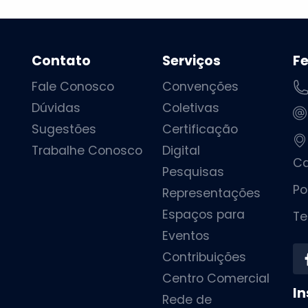
Contato
Serviços
F
Fale Conosco
Convenções
Dúvidas
Coletivas
Sugestões
Certificação
Trabalhe Conosco
Digital
Ca
Pesquisas
Po
Representações
Espaços para
Te
Eventos
Contribuições
Centro Comercial
In
Rede de