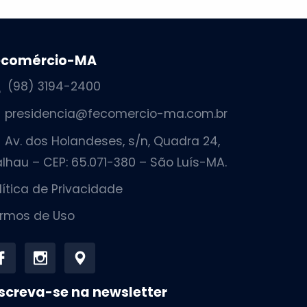
ecomércio-MA
(98) 3194-2400
presidencia@fecomercio-ma.com.br
Av. dos Holandeses, s/n, Quadra 24,
lhau – CEP: 65.071-380 – São Luís-MA.
lítica de Privacidade
rmos de Uso
screva-se na newsletter