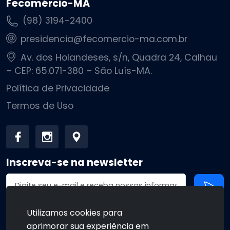
Fecomércio-MA
(98) 3194-2400
presidencia@fecomercio-ma.com.br
Av. dos Holandeses, s/n, Quadra 24, Calhau
– CEP: 65.071-380 – São Luís-MA.
Política de Privacidade
Termos de Uso
Inscreva-se na newsletter
Endereço de email
Utilizamos cookies para
aprimorar sua experiência em