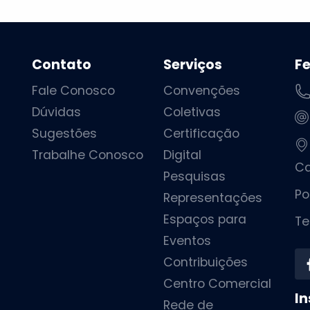
Contato
Serviços
F
Fale Conosco
Convenções
Dúvidas
Coletivas
Sugestões
Certificação
Trabalhe Conosco
Digital
Ca
Pesquisas
Po
Representações
Espaços para
Te
Eventos
Contribuições
Centro Comercial
In
Rede de