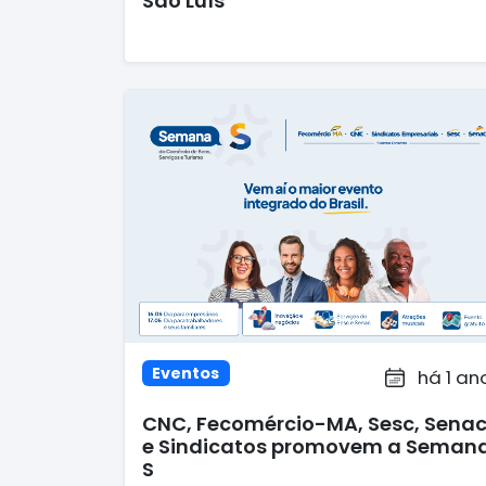
São Luís
Eventos
há 1 an
CNC, Fecomércio-MA, Sesc, Sena
e Sindicatos promovem a Seman
S