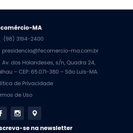
ecomércio-MA
(98) 3194-2400
presidencia@fecomercio-ma.com.br
Av. dos Holandeses, s/n, Quadra 24,
lhau – CEP: 65.071-380 – São Luís-MA.
lítica de Privacidade
rmos de Uso
screva-se na newsletter