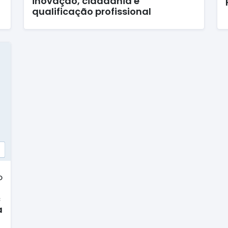
inovação, cidadania e
qualificação profissional
o
c
a