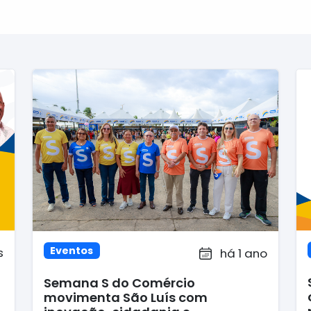
Eventos
s
há 1 ano
Semana S do Comércio
movimenta São Luís com