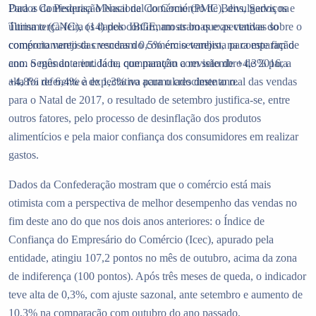
Dados da Pesquisa Mensal de Comércio (PMC), divulgados na
Para a Confederação Nacional do Comércio de Bens, Serviços e
última terça-feira (14) pelo IBGE, mostram que as vendas do
Turismo (CNC), os dados confirmam as boas expectativas sobre o
comércio varejista cresceram 0,5% em setembro, na comparação
comportamento das vendas do comércio varejista para este fim de
com o mês anterior. Já na comparação com setembro de 2016, a
ano. Segundo a entidade, que mantém a revisão de +4,3% para
alta foi de 6,4% e de 1,3% no acumulado deste ano.
+4,8% referente à expectativa para o crescimento real das vendas
para o Natal de 2017, o resultado de setembro justifica-se, entre
outros fatores, pelo processo de desinflação dos produtos
alimentícios e pela maior confiança dos consumidores em realizar
gastos.
Dados da Confederação mostram que o comércio está mais
otimista com a perspectiva de melhor desempenho das vendas no
fim deste ano do que nos dois anos anteriores: o Índice de
Confiança do Empresário do Comércio (Icec), apurado pela
entidade, atingiu 107,2 pontos no mês de outubro, acima da zona
de indiferença (100 pontos). Após três meses de queda, o indicador
teve alta de 0,3%, com ajuste sazonal, ante setembro e aumento de
10,3% na comparação com outubro do ano passado.