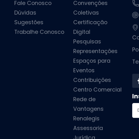
Fale Conosco
Convenções
Dúvidas
Coletivas
Sugestões
Certificação
Trabalhe Conosco
Digital
Ca
Pesquisas
Po
Representações
Espaços para
Te
Eventos
Contribuições
Centro Comercial
In
Rede de
En
Vantagens
Renalegis
Assessoria
Jurídica