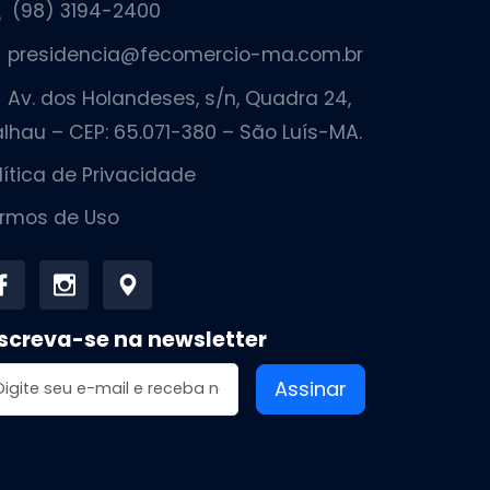
(98) 3194-2400
presidencia@fecomercio-ma.com.br
Av. dos Holandeses, s/n, Quadra 24,
lhau – CEP: 65.071-380 – São Luís-MA.
lítica de Privacidade
rmos de Uso
screva-se na newsletter
dereço de email
Assinar