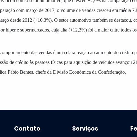
 ficou com o setor automotivo, que cresceu +2,9% na comparação com
paração com março de 2017, o volume de vendas cresceu em média 7,8
 março desde 2012 (+10,3%). O setor automotivo também se destacou,
 hiper e supermercados, cuja alta (+12,3%) foi a maior entre todos 
comportamento das vendas é uma clara reação ao aumento do crédito pa
ão de crédito às pessoas físicas para aquisição de veículos avançou 2
plica Fabio Bentes, chefe da Divisão Econômica da Confederação.
Contato
Serviços
F