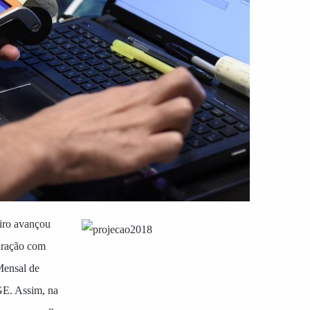
iro avançou
aração com
Mensal de
E. Assim, na