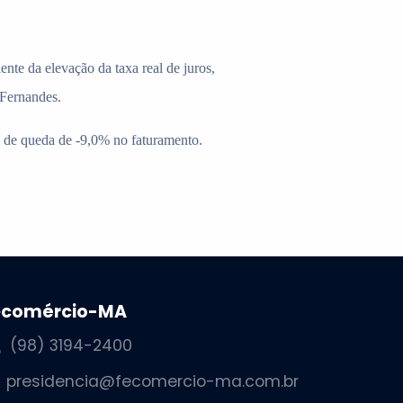
te da elevação da taxa real de juros,
Fernandes.
 é de queda de -9,0% no faturamento.
ecomércio-MA
(98) 3194-2400
presidencia@fecomercio-ma.com.br