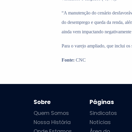
“A manutenção do cenário desfavoráv
do desemprego e queda da renda, além
ainda vem impactando negativamente
Para o varejo ampliado, que inclui os
Fonte:
CNC
Sobre
Páginas
Quem Somos
Sindicatos
Nossa História
Notícias
Onde Estamos
Área do