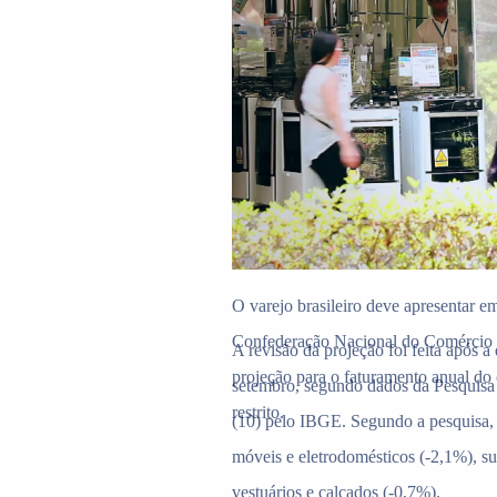
O varejo brasileiro deve apresentar e
Confederação Nacional do Comércio 
A revisão da projeção foi feita após
projeção para o faturamento anual do
setembro, segundo dados da Pesquis
restrito.
(10) pelo IBGE. Segundo a pesquisa, 
móveis e eletrodomésticos (-2,1%), su
vestuários e calçados (-0,7%).