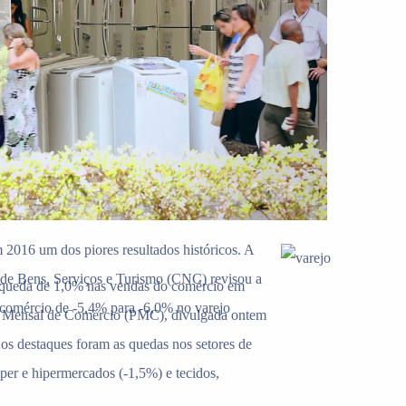
m 2016 um dos piores resultados históricos. A
de Bens, Serviços e Turismo (CNC) revisou a
 a queda de 1,0% nas vendas do comércio em
 comércio de -5,4% para -6,0% no varejo
a Mensal de Comércio (PMC), divulgada ontem
os destaques foram as quedas nos setores de
per e hipermercados (-1,5%) e tecidos,