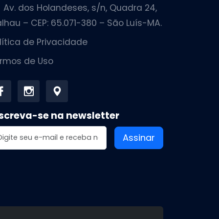
Av. dos Holandeses, s/n, Quadra 24,
lhau – CEP: 65.071-380 – São Luís-MA.
lítica de Privacidade
rmos de Uso
screva-se na newsletter
dereço de email
Assinar