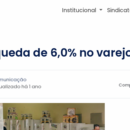
Institucional
Sindica
ueda de 6,0% no varej
omunicação
Comp
Atualizado
há 1 ano