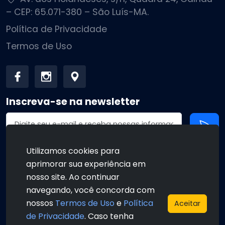
– CEP: 65.071-380 – São Luís-MA.
Política de Privacidade
Termos de Uso
Inscreva-se na newsletter
Endereço de email
Utilizamos cookies para
aprimorar sua experiência em
•
•
nosso site. Ao continuar
navegando, você concorda com
nossos
Termos de Uso
e
Política
Aceitar
de Privacidade
. Caso tenha
•
•