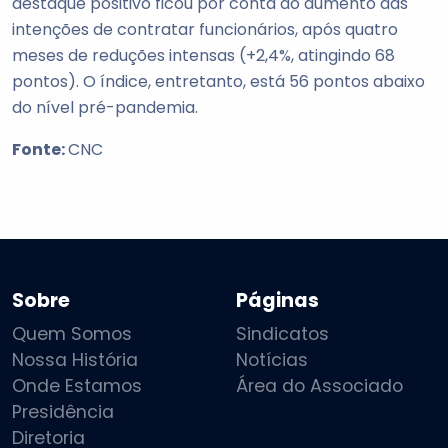
destaque positivo ficou por conta do aumento das
intenções de contratar funcionários, após quatro
meses de reduções intensas (+2,4%, atingindo 68
pontos). O índice, entretanto, está 56 pontos abaixo
do nível pré-pandemia.
Fonte:
CNC
Sobre
Páginas
Quem Somos
Sindicatos
Nossa História
Notícias
Onde Estamos
Área do Associado
Presidência
Diretoria