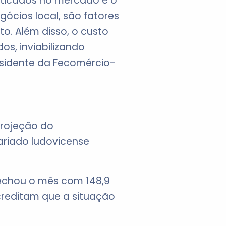
aticados no mercado e o
cios local, são fatores
. Além disso, o custo
s, inviabilizando
residente da Fecomércio-
projeção do
riado ludovicense
 fechou o mês com 148,9
reditam que a situação