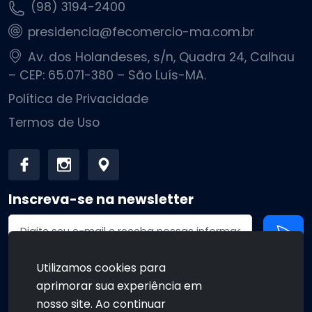
(98) 3194-2400
presidencia@fecomercio-ma.com.br
Av. dos Holandeses, s/n, Quadra 24, Calhau
– CEP: 65.071-380 – São Luís-MA.
Política de Privacidade
Termos de Uso
Inscreva-se na newsletter
Endereço de email
Utilizamos cookies para
aprimorar sua experiência em
•
•
nosso site. Ao continuar