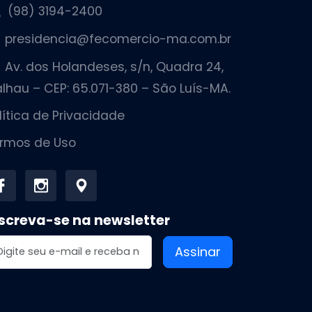
(98) 3194-2400
presidencia@fecomercio-ma.com.br
Av. dos Holandeses, s/n, Quadra 24,
lhau – CEP: 65.071-380 – São Luís-MA.
lítica de Privacidade
rmos de Uso
screva-se na newsletter
dereço de email
Assinar