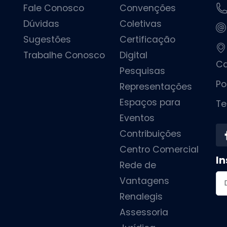
Fale Conosco
Convenções
Dúvidas
Coletivas
Sugestões
Certificação
Trabalhe Conosco
Digital
Ca
Pesquisas
Po
Representações
Espaços para
Te
Eventos
Contribuições
Centro Comercial
In
Rede de
En
Vantagens
Renalegis
Assessoria