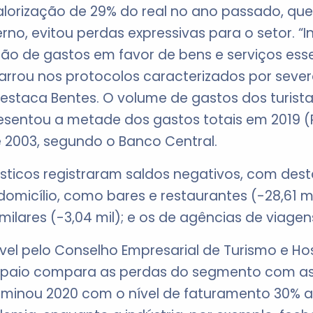
rização de 29% do real no ano passado, que,
terno, evitou perdas expressivas para o setor. 
o de gastos em favor de bens e serviços ess
barrou nos protocolos caracterizados por severa
 destaca Bentes. O volume de gastos dos turista
resentou a metade dos gastos totais em 2019 (
 2003, segundo o Banco Central.
sticos registraram saldos negativos, com dest
domicílio, como bares e restaurantes (-28,61 
ilares (-3,04 mil); e os de agências de viagens 
vel pelo Conselho Empresarial de Turismo e Ho
mpaio compara as perdas do segmento com as 
rminou 2020 com o nível de faturamento 30% 