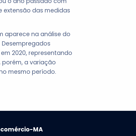
chou o ano passado com
de extensão das medidas
 aparece na análise do
 e Desempregados
r em 2020, representando
 porém, a variação
 no mesmo período.
ecomércio-MA