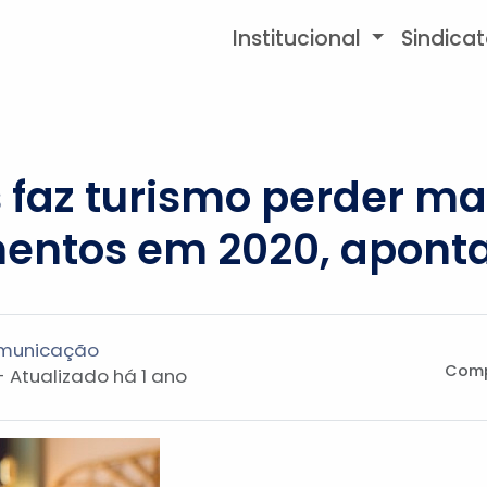
Institucional
Sindica
 faz turismo perder mai
mentos em 2020, apont
omunicação
Comp
- Atualizado
há 1 ano