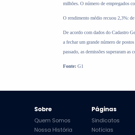
milhões. O número de empregados com
O rendimento médio recuou 2,3%: de 
De acordo com dados do Cadastro Gera
a fechar um grande número de postos 
passado, as demissões superaram as c
Fonte:
G1
Sobre
Páginas
Quem Somos
Sindicatos
Nossa História
Notícias