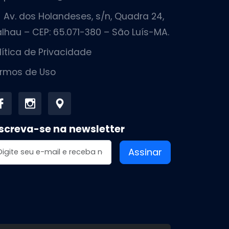
Av. dos Holandeses, s/n, Quadra 24,
lhau – CEP: 65.071-380 – São Luís-MA.
lítica de Privacidade
rmos de Uso
screva-se na newsletter
dereço de email
Assinar