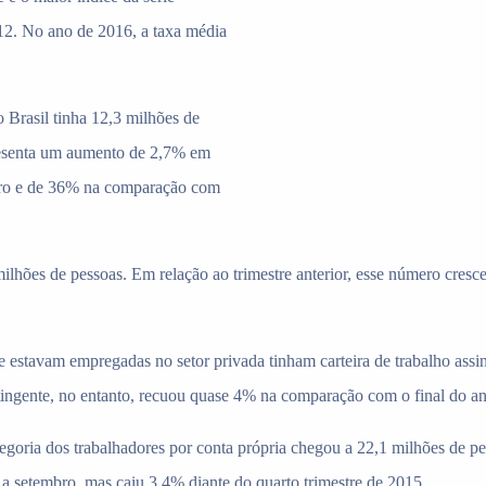
012. No ano de 2016, a taxa média
 Brasil tinha 12,3 milhões de
esenta um aumento de 2,7% em
mbro e de 36% na comparação com
lhões de pessoas. Em relação ao trimestre anterior, esse número cresc
e estavam empregadas no setor privada tinham carteira de trabalho assin
tingente, no entanto, recuou quase 4% na comparação com o final do ano
oria dos trabalhadores por conta própria chegou a 22,1 milhões de p
 a setembro, mas caiu 3,4% diante do quarto trimestre de 2015.