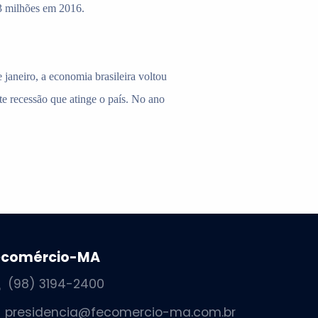
3 milhões em 2016.
aneiro, a economia brasileira voltou
e recessão que atinge o país. No ano
ecomércio-MA
(98) 3194-2400
presidencia@fecomercio-ma.com.br