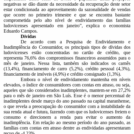
negativas se dão diante da necessidade da recuperação deste setor
estar condicionada ao aproveitamento da sazonalidade de vendas
que ocorre no primeiro trimestre e que se encontra bastante
comprometida pelo alto nível de endividamento das famílias
ludovicenses apresentado em janeiro”, explica o economista
Eduardo Campos.
Dívidas
De acordo com a Pesquisa de Endividamento e
Inadimplência do Consumidor, os principais tipos de dívidas dos
ludovicenses estão concentradas no cartão de crédito, que
representa 76,6% dos compromissos financeiros assumidos para o
mês de janeiro. Nessa lista, também são indicados os carnês
(13,4%), financiamento de carro (5,2%), crédito pessoal (4,3%),
financiamento de imóveis (4,9%) e crédito consignado (1,3%).
Embora o nível de endividamento mantenha em níveis
elevados, o índice de consumidores com contas em atraso, ou seja,
aqueles que são considerados inadimplentes, mantem-se em 27,2%
para o mês de janeiro em São Luís. Esse é o menor percentual de
inadimplentes desde março do ano passado na capital maranhense,
o que revela a preocupação do consumidor com a instabilidade da
sua renda atual e futura, fazendo com que os ludovicenses freiem o
consumo e direcionem a renda para evitar o aumento da
inadimplência. Em relação ao mesmo período do ano passado, as
famílias com contas em atraso dentre as endividadas apresentaram
recuo de -4,23%.