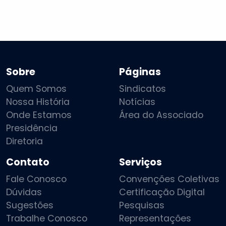
Sobre
Páginas
Quem Somos
Sindicatos
Nossa História
Notícias
Onde Estamos
Área do Associado
Presidência
Diretoria
Contato
Serviços
Fale Conosco
Convenções Coletivas
Dúvidas
Certificação Digital
Sugestões
Pesquisas
Trabalhe Conosco
Representações