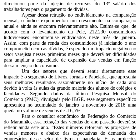
direcionou parte da injeção de recursos do 13º salário dos
trabalhadores para o pagamento de dívidas.
Apesar dessa retração no endividamento na comparação
mensal, o índice experimentou um crescimento na comparação
anual e ainda se encontra relevantemente alto. Estima-se que, de
acordo com o levantamento da Peic, 212.230 consumidores
ludovicenses encontrem-se endividados neste mês de janeiro.
Assim, com parte da renda dos consumidores já iniciando o ano
comprometida com as dívidas, é esperado um impacto negativo no
setor varejista nesses primeiros meses que deverá ter dificuldades
para ampliar a capacidade de expansão das vendas em função
dessa retenção do consumo.
Um dos setores que deverá sentir diretamente esse
impacto é o segmento de Livros, Jornais e Papelaria, que apresenta
seus melhores resultados sazonalmente no início de cada ano
devido à volta às aulas da grande maioria dos alunos de colégios e
faculdades. Segundo dados da última Pesquisa Mensal do
Comércio (PMC), divulgada pelo IBGE, esse segmento específico
apresentou no acumulado de janeiro a novembro de 2016 uma
queda no volume de vendas de -16,5%.
Para o consultor econômico da Federação do Comércio
do Maranhão, essa retração das vendas do ano passado deverá se
refletir ainda este ano. “Estes números reforçam as projeções de
vendas menores e abaixo das expectativas de demanda dos
empresários desse setor de livros e papelaria. Estas projeções