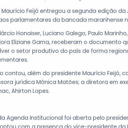
 Maurício Feijó entregou a segunda edição da 
aos parlamentares da bancada maranhense n
rcio Honaiser, Luciano Galego, Paulo Marinho,
dora Eliziane Gama, receberam o documento q
er o setor produtivo do país de forma regiona
amentares.
o contou, além do presidente Maurício Feijó, 
sora jurídica Mônica Matões; a diretora em exer
nac, Ahirton Lopes.
a Agenda Institucional foi aberta pelo presid
contou com a presença do vice-presidente da R