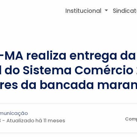
Institucional
Sindica
-MA realiza entrega d
al do Sistema Comércio
res da bancada mara
omunicação
Comp
 - Atualizado
há 11 meses