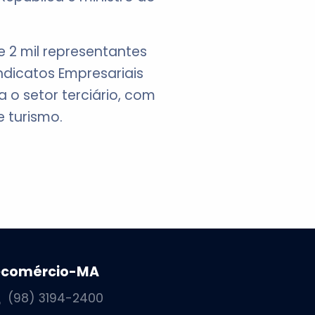
 2 mil representantes
ndicatos Empresariais
o setor terciário, com
e turismo.
ecomércio-MA
(98) 3194-2400