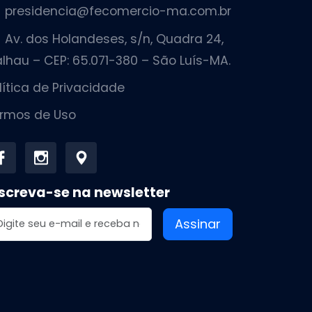
presidencia@fecomercio-ma.com.br
Av. dos Holandeses, s/n, Quadra 24,
lhau – CEP: 65.071-380 – São Luís-MA.
lítica de Privacidade
rmos de Uso
screva-se na newsletter
dereço de email
Assinar