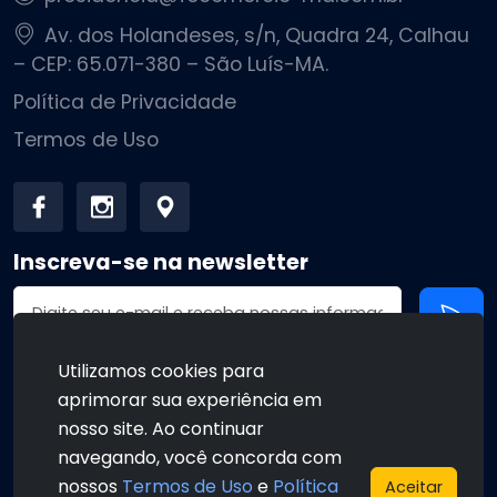
Av. dos Holandeses, s/n, Quadra 24, Calhau
– CEP: 65.071-380 – São Luís-MA.
Política de Privacidade
Termos de Uso
Inscreva-se na newsletter
Endereço de email
Utilizamos cookies para
aprimorar sua experiência em
•
•
nosso site. Ao continuar
navegando, você concorda com
nossos
Termos de Uso
e
Política
Aceitar