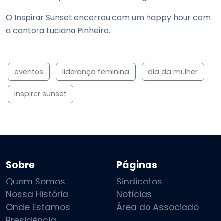
O Inspirar Sunset encerrou com um happy hour com
a cantora Luciana Pinheiro.
eventos
liderança feminina
dia da mulher
inspirar sunset
Sobre
Páginas
Quem Somos
Sindicatos
Nossa História
Notícias
Onde Estamos
Área do Associado
Presidência