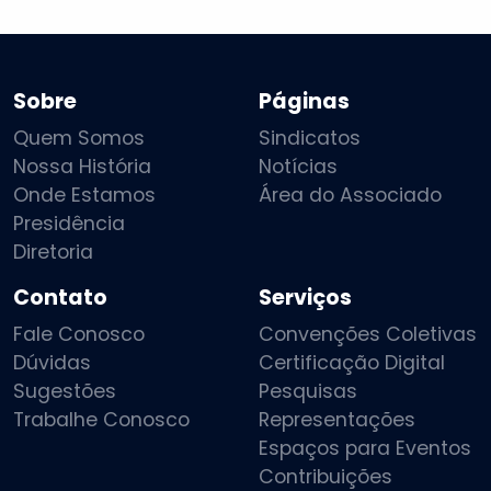
Sobre
Páginas
Quem Somos
Sindicatos
Nossa História
Notícias
Onde Estamos
Área do Associado
Presidência
Diretoria
Contato
Serviços
Fale Conosco
Convenções Coletivas
Dúvidas
Certificação Digital
Sugestões
Pesquisas
Trabalhe Conosco
Representações
Espaços para Eventos
Contribuições