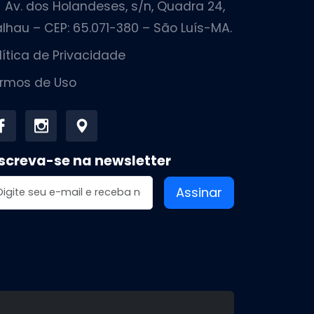
Av. dos Holandeses, s/n, Quadra 24,
lhau – CEP: 65.071-380 – São Luís-MA.
lítica de Privacidade
rmos de Uso
screva-se na newsletter
dereço de email
Assinar