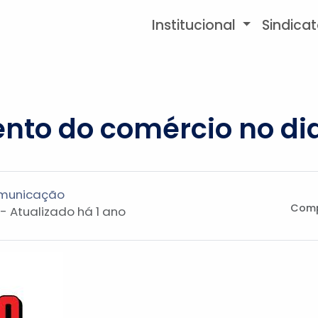
Institucional
Sindica
to do comércio no dia
omunicação
Comp
 - Atualizado
há 1 ano