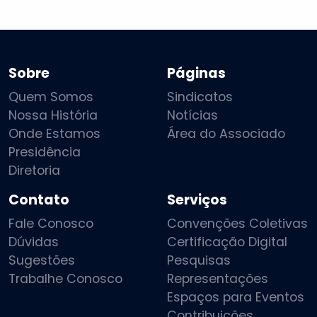
Sobre
Páginas
Quem Somos
Sindicatos
Nossa História
Notícias
Onde Estamos
Área do Associado
Presidência
Diretoria
Contato
Serviços
Fale Conosco
Convenções Coletivas
Dúvidas
Certificação Digital
Sugestões
Pesquisas
Trabalhe Conosco
Representações
Espaços para Eventos
Contribuições