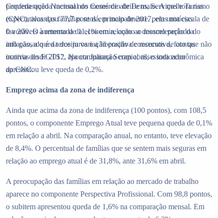
Confederação Nacional do Comércio de Bens, Serviços e Turismo
pequena queda mensal nos meses de abril e maio. A melhora nas
(CNC), alcançou 77,7 pontos em maio de 2017, em uma escala de
expectativas das famílias se dá, principalmente, pelas notícias
0 a 200. O aumento de 11,1% em relação ao mesmo período do
favoráveis à retomada da economia, como a desaceleração da
ano passado é a terceira variação positiva consecutiva, fato que não
inflação, a queda dos juros e a liberação de recursos de contas
ocorria desde 2012. Na comparação com abril, o indicador
inativas do FGTS”, aponta Juliana Serapio, assessora econômica
apresentou leve queda de 0,2%.
da CNC.
Emprego acima da zona de indiferença
Ainda que acima da zona de indiferença (100 pontos), com 108,5
pontos, o componente Emprego Atual teve pequena queda de 0,1%
em relação a abril. Na comparação anual, no entanto, teve elevação
de 8,4%. O percentual de famílias que se sentem mais seguras em
relação ao emprego atual é de 31,8%, ante 31,6% em abril.
A preocupação das famílias em relação ao mercado de trabalho
aparece no componente Perspectiva Profissional. Com 98,8 pontos,
o subitem apresentou queda de 1,6% na comparação mensal. Em