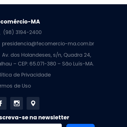
ecomércio-MA
(98) 3194-2400
presidencia@fecomercio-ma.com.br
Av. dos Holandeses, s/n, Quadra 24,
lhau – CEP: 65.071-380 – São Luís-MA.
lítica de Privacidade
rmos de Uso
screva-se na newsletter