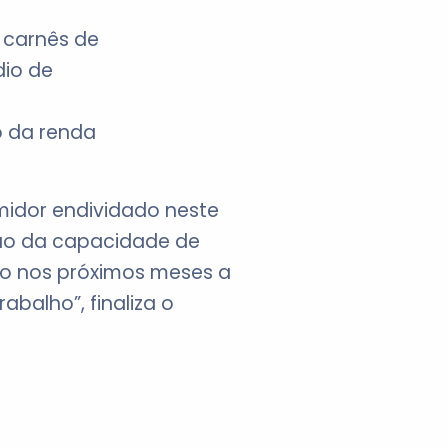
 carnês de
dio de
o da renda
idor endividado neste
ão da capacidade de
do nos próximos meses a
balho”, finaliza o