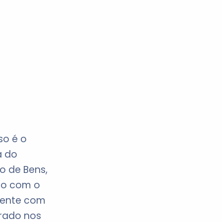
so é o
a do
o de Bens,
do com o
mente com
trado nos