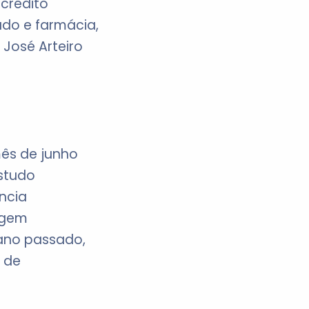
 crédito
do e farmácia,
 José Arteiro
mês de junho
estudo
ncia
sagem
ano passado,
, de