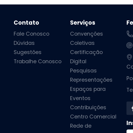
Contato
Serviços
F
Fale Conosco
Convenções
Dúvidas
Coletivas
Sugestões
Certificação
Trabalhe Conosco
Digital
Ca
Pesquisas
Po
Representações
Espaços para
Te
Eventos
Contribuições
Centro Comercial
In
Rede de