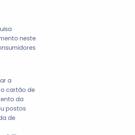
uisa
amento neste
consumidores
ar a
 o cartão de
mento da
ou postos
ada de