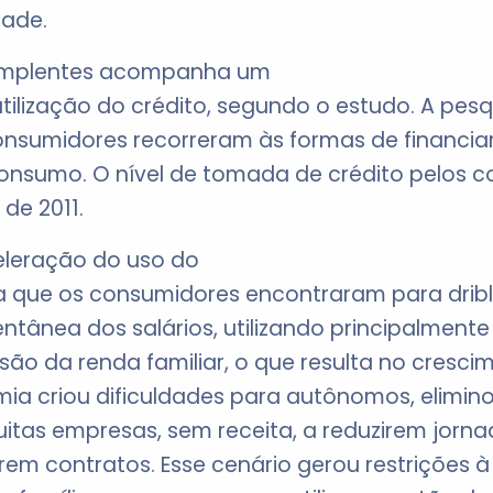
dade.
dimplentes acompanha um
ilização do crédito, segundo o estudo. A pesq
onsumidores recorreram às formas de financi
 consumo. O nível de tomada de crédito pelos 
 de 2011.
eleração do uso do
va que os consumidores encontraram para dribl
ânea dos salários, utilizando principalmente
ão da renda familiar, o que resulta no cresci
mia criou dificuldades para autônomos, elimin
uitas empresas, sem receita, a reduzirem jorn
em contratos. Esse cenário gerou restrições à