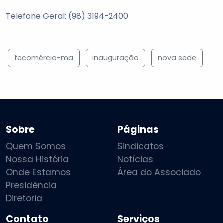
Telefone Geral: (98) 3194-2400
fecomércio-ma
inauguração
nova sede
Sobre
Páginas
Quem Somos
Sindicatos
Nossa História
Notícias
Onde Estamos
Área do Associado
Presidência
Diretoria
Contato
Serviços