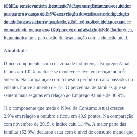
(CNC), em novembro, ficou em 74,3 pontos. Embora o resultado
famílias tem levado à sustentação de um comportamento cauteloso
mostre um avanço de 0,5% em relação a outubro, na comparação
por parte do consumidor. Como resultado, embora os indicadores
anual ainda existe uma queda de 2,8% e o índice ainda permanece
de confiança estejam avançando, ainda não existe, de fato, uma
em um nível menor que 100 pontos, abaixo da zona de indiferença,
retomada do consumo – explica o economista da CNC Bruno
o que indica uma percepção de insatisfação com a situação atual.
Fernandes.
Atualidade
Único componente acima da zona de indiferença, Emprego Atual
ficou com 105,6 pontos e se manteve estável em relação ao mês
anterior. Na comparação com o mesmo período do ano passado, no
entanto, houve aumento de 1%. O percentual de famílias que se
sentem mais seguras em relação ao Emprego Atual é de 30,9%.
Já o componente que mede o Nível de Consumo Atual cresceu
2,9% em relação a outubro e ficou em 48,9 pontos. Na comparação
com novembro de 2015, o índice caiu 11,4%. A maior parte das
famílias (62,8%) declarou estar com o nível de consumo menor que