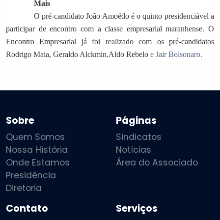
Mais
O pré-candidato João Amoêdo é o quinto presidenciável a
participar de encontro com a classe empresarial maranhense. O
Encontro Empresarial já foi realizado com os pré-candidatos
Rodrigo Maia, Geraldo Alckmin
,
Aldo Rebelo
e Jair Bolsonaro.
Sobre
Páginas
Quem Somos
Sindicatos
Nossa História
Notícias
Onde Estamos
Área do Associado
Presidência
Diretoria
Contato
Serviços