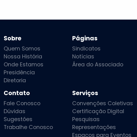
Sobre
Páginas
Quem Somos
Sindicatos
Nossa História
Notícias
Onde Estamos
Área do Associado
Presidência
Diretoria
Contato
Serviços
Fale Conosco
Convenções Coletivas
Dúvidas
Certificação Digital
Sugestões
Pesquisas
Trabalhe Conosco
Representações
Espaços para Eventos