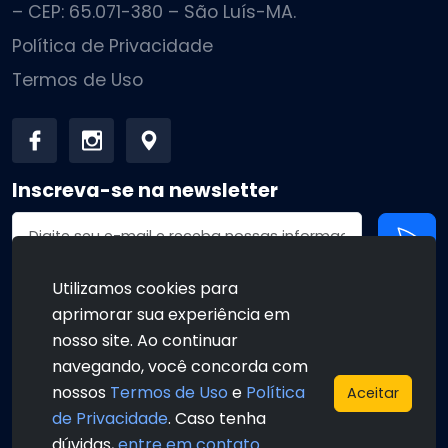
– CEP: 65.071-380 – São Luís-MA.
Política de Privacidade
Termos de Uso
Inscreva-se na newsletter
Endereço de email
Utilizamos cookies para
aprimorar sua experiência em
•
•
nosso site. Ao continuar
navegando, você concorda com
nossos
Termos de Uso
e
Política
Aceitar
de Privacidade
. Caso tenha
•
•
dúvidas,
entre em contato