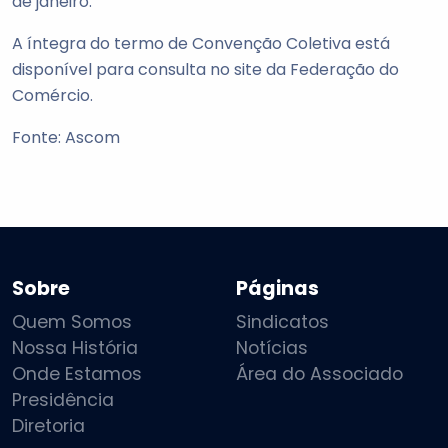
de janeiro.
A íntegra do termo de Convenção Coletiva está
disponível para consulta no site da Federação do
Comércio.
Fonte: Ascom
Sobre
Páginas
Quem Somos
Sindicatos
Nossa História
Notícias
Onde Estamos
Área do Associado
Presidência
Diretoria