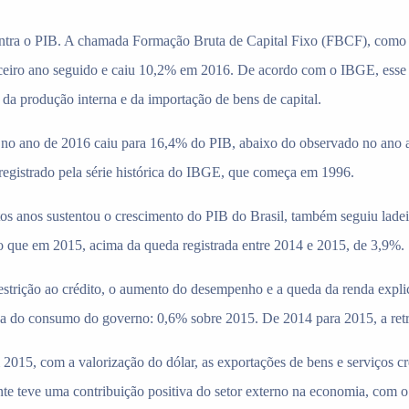
tra o PIB. A chamada Formação Bruta de Capital Fixo (FBCF), como o
rceiro ano seguido e caiu 10,2% em 2016. De acordo com o IBGE, esse 
 da produção interna e da importação de bens de capital.
o no ano de 2016 caiu para 16,4% do PIB, abaixo do observado no ano a
 registrado pela série histórica do IBGE, que começa em 1996.
os anos sustentou o crescimento do PIB do Brasil, também seguiu lade
 que em 2015, acima da queda registrada entre 2014 e 2015, de 3,9%.
restrição ao crédito, o aumento do desempenho e a queda da renda expl
sa do consumo do governo: 0,6% sobre 2015. De 2014 para 2015, a retr
 2015, com a valorização do dólar, as exportações de bens e serviços c
nte teve uma contribuição positiva do setor externo na economia, com 