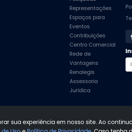
Po
Representações
Espaços para
Te
Eventos
Contribuições
Centro Comercial
In
Rede de
En
Vantagens
Renalegis
Assessoria
Jurídica
•
•
•
•
orar sua experiência em nosso site. Ao contin
 de Uso
e
Política de Privacidade
. Caso tenha 