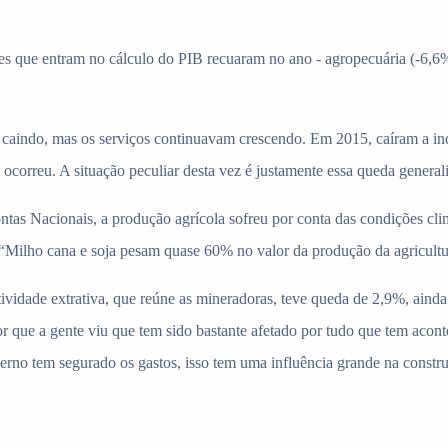
ores que entram no cálculo do PIB recuaram no ano - agropecuária (-6,6%
a caindo, mas os serviços continuavam crescendo. Em 2015, caíram a ind
ocorreu. A situação peculiar desta vez é justamente essa queda general
as Nacionais, a produção agrícola sofreu por conta das condições cli
. “Milho cana e soja pesam quase 60% no valor da produção da agricultur
tividade extrativa, que reúne as mineradoras, teve queda de 2,9%, ainda 
que a gente viu que tem sido bastante afetado por tudo que tem acontec
rno tem segurado os gastos, isso tem uma influência grande na constru