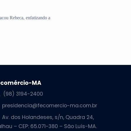
tacou Rebeca, enfatizando a
ecomércio-MA
(98) 3194-2400
presidencia@fecomercio-ma.com.br
Av. dos Holandeses, s/n, Quadra 24,
lhau – CEP: 65.071-380 – São Luís-MA.