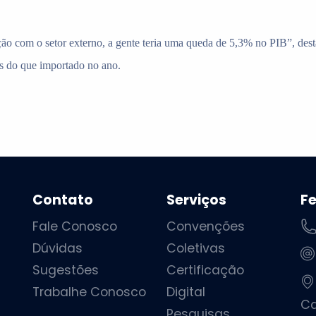
ção com o setor externo, a gente teria uma queda de 5,3% no PIB”, des
is do que importado no ano.
Contato
Serviços
F
Fale Conosco
Convenções
Dúvidas
Coletivas
Sugestões
Certificação
Trabalhe Conosco
Digital
Ca
Pesquisas