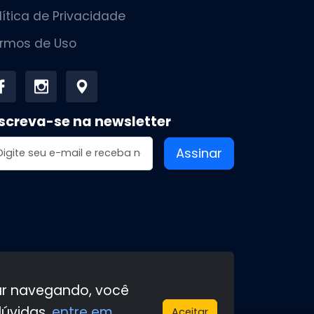
lítica de Privacidade
rmos de Uso
screva-se na newsletter
dereço de email
Assinar
uar navegando, você
dúvidas,
entre em
Aceitar