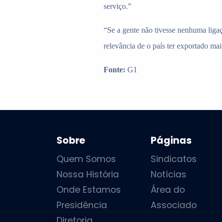
serviço.”
“Se a gente não tivesse nenhuma liga
relevância de o país ter exportado ma
Fonte:
G1
Sobre
Páginas
Quem Somos
Sindicatos
Nossa História
Notícias
Onde Estamos
Área do
Presidência
Associado
Diretoria