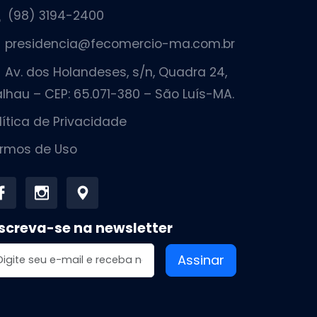
(98) 3194-2400
presidencia@fecomercio-ma.com.br
Av. dos Holandeses, s/n, Quadra 24,
lhau – CEP: 65.071-380 – São Luís-MA.
lítica de Privacidade
rmos de Uso
screva-se na newsletter
dereço de email
Assinar