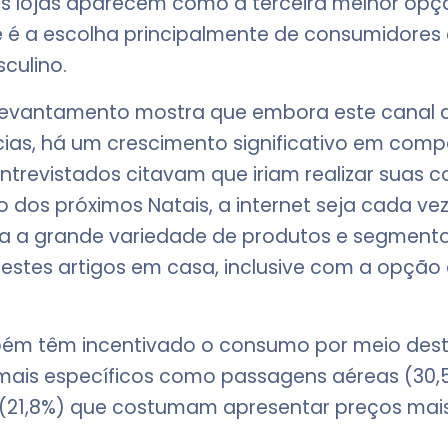
s lojas aparecem como a terceira melhor opç
e é a escolha principalmente de consumidores 
culino.
 o levantamento mostra que embora este cana
ias, há um crescimento significativo em comp
revistados citavam que iriam realizar suas co
o dos próximos Natais, a internet seja cada v
a a grande variedade de produtos e segmentos
estes artigos em casa, inclusive com a opçã
bém têm incentivado o consumo por meio des
mais específicos como passagens aéreas (30,5
(21,8%) que costumam apresentar preços mais