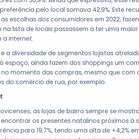
ores com 36,9%. Ainda que expressivo, esse re
preferência pelo local somava 42,9%. Este rec
e as escolhas dos consumidores em 2022, faz
na lista de locais passassem a ter uma maior 
 a internet.
a e a diversidade de segmentos lojistas atrela
ó espaço, ainda fazem dos shoppings um com
e no momento das compras, mesmo que com 
s do comércio de rua, por exemplo.
t
ovicenses, as lojas de bairro sempre se mos
ncontrar os presentes natalinos próximos à sua
erência para 19,7%, tendo uma alta de +4,2% e