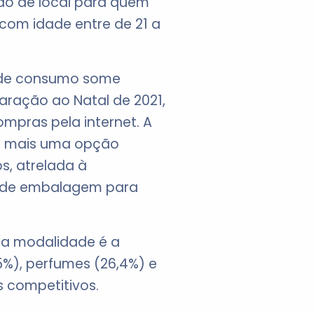
ão de local para quem
com idade entre de 21 a
l de consumo some
aração ao Natal de 2021,
mpras pela internet. A
ez mais uma opção
, atrelada à
o de embalagem para
ta modalidade é a
%), perfumes (26,4%) e
 competitivos.