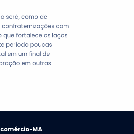
ano será, como de
s confraternizações com
 que fortalece os laços
ste período poucas
tal em um final de
moração em outras
ecomércio-MA