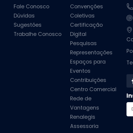
Fale Conosco
Convenções
Dúvidas
Coletivas
Sugestões
Certificação
Trabalhe Conosco
Digital
Ca
Pesquisas
Po
Representações
Espaços para
Te
Eventos
Contribuições
Centro Comercial
In
Rede de
En
Vantagens
Renalegis
Assessoria