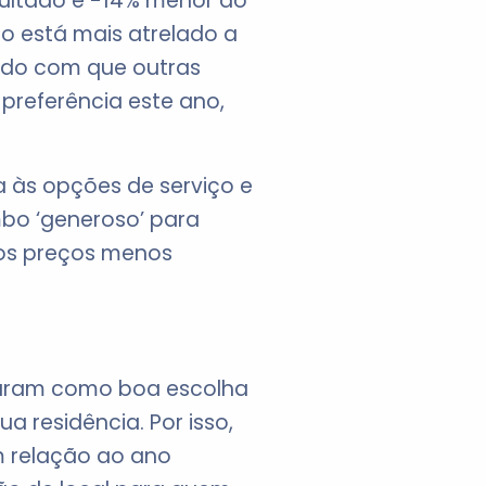
sultado é -14% menor do
uo está mais atrelado a
endo com que outras
preferência este ano,
da às opções de serviço e
bo ‘generoso’ para
os preços menos
traram como boa escolha
 residência. Por isso,
m relação ao ano