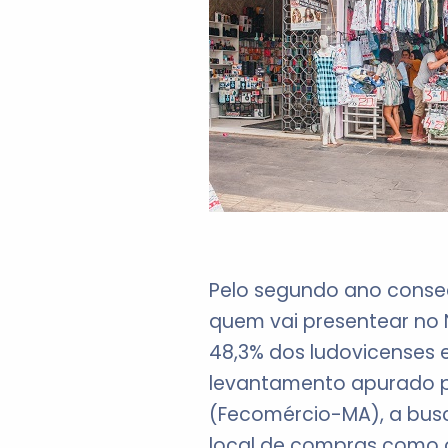
Pelo segundo ano consecu
quem vai presentear no 
48,3% dos ludovicenses 
levantamento apurado p
(Fecomércio-MA), a busc
local de compras como o 