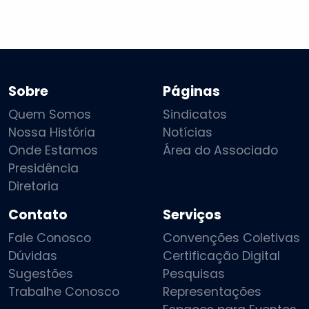
Sobre
Páginas
Quem Somos
Sindicatos
Nossa História
Notícias
Onde Estamos
Área do Associado
Presidência
Diretoria
Contato
Serviços
Fale Conosco
Convenções Coletivas
Dúvidas
Certificação Digital
Sugestões
Pesquisas
Trabalhe Conosco
Representações