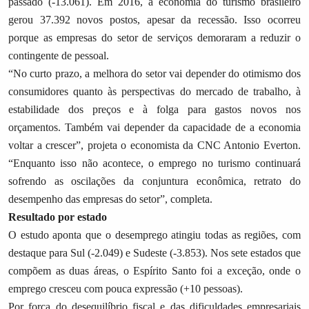
passado (-13.061). Em 2016, a economia do turismo brasileiro
gerou 37.392 novos postos, apesar da recessão. Isso ocorreu
porque as empresas do setor de serviços demoraram a reduzir o
contingente de pessoal.
“No curto prazo, a melhora do setor vai depender do otimismo dos
consumidores quanto às perspectivas do mercado de trabalho, à
estabilidade dos preços e à folga para gastos novos nos
orçamentos. Também vai depender da capacidade de a economia
voltar a crescer”, projeta o economista da CNC Antonio Everton.
“Enquanto isso não acontece, o emprego no turismo continuará
sofrendo as oscilações da conjuntura econômica, retrato do
desempenho das empresas do setor”, completa.
Resultado por estado
O estudo aponta que o desemprego atingiu todas as regiões, com
destaque para Sul (-2.049) e Sudeste (-3.853). Nos sete estados que
compõem as duas áreas, o Espírito Santo foi a exceção, onde o
emprego cresceu com pouca expressão (+10 pessoas).
Por força do desequilíbrio fiscal e das dificuldades empresariais