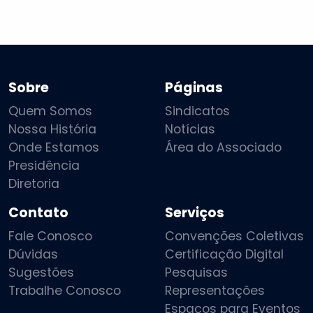
Sobre
Páginas
Quem Somos
Sindicatos
Nossa História
Notícias
Onde Estamos
Área do Associado
Presidência
Diretoria
Contato
Serviços
Fale Conosco
Convenções Coletivas
Dúvidas
Certificação Digital
Sugestões
Pesquisas
Trabalhe Conosco
Representações
Espaços para Eventos