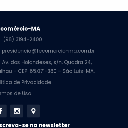
ecomércio-MA
(98) 3194-2400
presidencia@fecomercio-ma.com.br
Av. dos Holandeses, s/n, Quadra 24,
lhau – CEP: 65.071-380 – São Luís-MA.
lítica de Privacidade
rmos de Uso
screva-se na newsletter