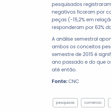
pesquisados registrara
negativos ficaram por c
peças (-15,2% em relação
responderam por 63% da
A análise semestral apo
ambos os conceitos pesq
semestre de 2015 é signi
ano passado e do que os
até então.
Fonte:
CNC
pesquisas
comércio