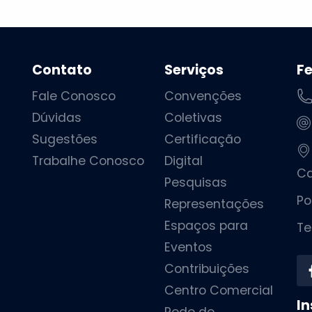
Contato
Serviços
F
Fale Conosco
Convenções
Dúvidas
Coletivas
Sugestões
Certificação
Trabalhe Conosco
Digital
Ca
Pesquisas
Po
Representações
Espaços para
Te
Eventos
Contribuições
Centro Comercial
In
Rede de