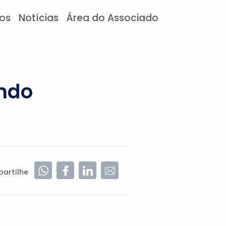
tos
Notícias
Área do Associado
undo
artilhe