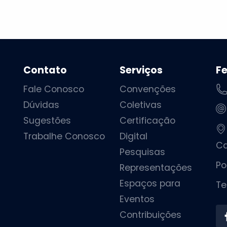
Contato
Serviços
F
Fale Conosco
Convenções
Dúvidas
Coletivas
Sugestões
Certificação
Trabalhe Conosco
Digital
Ca
Pesquisas
Po
Representações
Espaços para
Te
Eventos
Contribuições