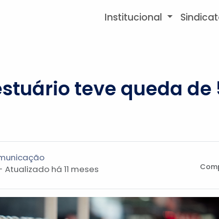
Institucional
Sindica
stuário teve queda de
omunicação
Comp
- Atualizado
há 11 meses