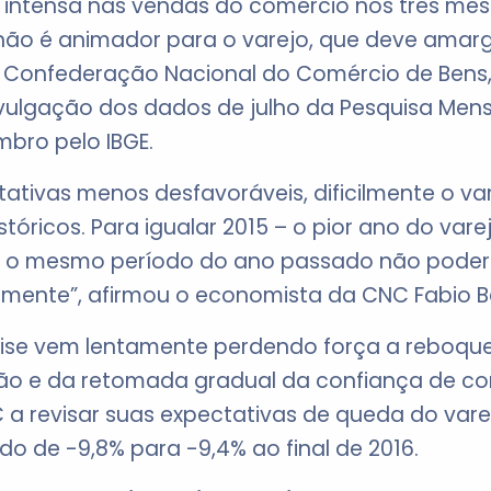
intensa nas vendas do comércio nos três mes
 não é animador para o varejo, que deve amarg
da Confederação Nacional do Comércio de Bens,
divulgação dos dados de julho da Pesquisa Men
mbro pelo IBGE.
tivas menos desfavoráveis, dificilmente o vare
stóricos. Para igualar 2015 – o pior ano do vare
 o mesmo período do ano passado não poder
vamente”, afirmou o economista da CNC Fabio B
rise vem lentamente perdendo força a reboqu
ção e da retomada gradual da confiança de c
a revisar suas expectativas de queda do varej
do de -9,8% para -9,4% ao final de 2016.