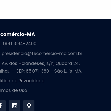
ecomércio-MA
(98) 3194-2400
presidencia@fecomercio-ma.com.br
Av. dos Holandeses, s/n, Quadra 24,
lhau – CEP: 65.071-380 – São Luís-MA.
lítica de Privacidade
rmos de Uso