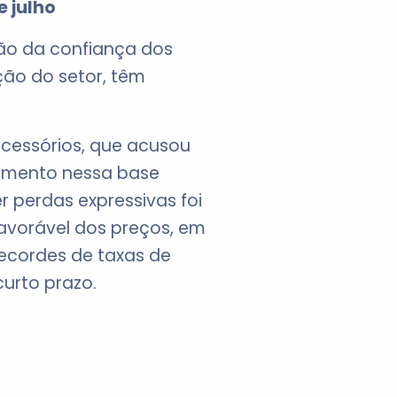
 julho
ção da confiança dos
ção do setor, têm
acessórios, que acusou
egmento nessa base
 perdas expressivas foi
favorável dos preços, em
recordes de taxas de
curto prazo.