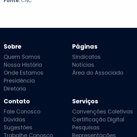
Fonte:
CNC
Sobre
Páginas
Quem Somos
Sindicatos
Nossa História
Notícias
Onde Estamos
Área do Associado
Presidência
Diretoria
Contato
Serviços
Fale Conosco
Convenções Coletivas
Dúvidas
Certificação Digital
Sugestões
Pesquisas
Trabalhe Conosco
Representações