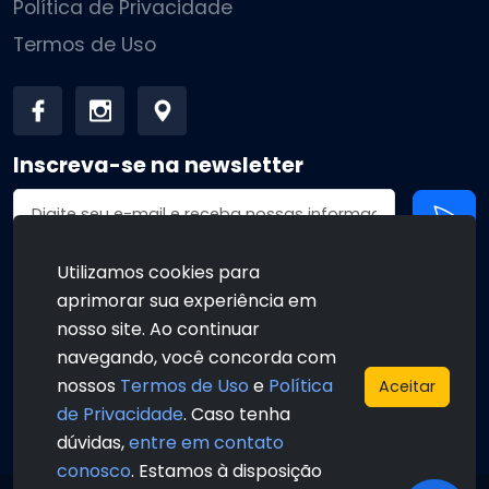
Política de Privacidade
Termos de Uso
Inscreva-se na newsletter
Endereço de email
Utilizamos cookies para
aprimorar sua experiência em
•
•
nosso site. Ao continuar
navegando, você concorda com
nossos
Termos de Uso
e
Política
Aceitar
de Privacidade
. Caso tenha
•
•
dúvidas,
entre em contato
conosco
. Estamos à disposição