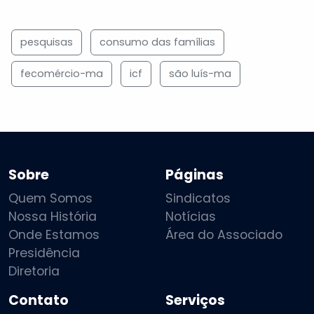
pesquisas
consumo das famílias
fecomércio-ma
icf
são luís-ma
Sobre
Páginas
Quem Somos
Sindicatos
Nossa História
Notícias
Onde Estamos
Área do Associado
Presidência
Diretoria
Contato
Serviços