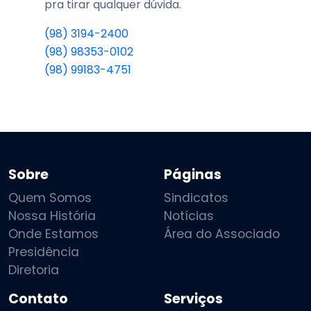
pra tirar qualquer dúvida.
(98) 3194-2400
(98) 98353-0102
(98) 99183-4751
Sobre
Páginas
Quem Somos
Sindicatos
Nossa História
Notícias
Onde Estamos
Área do Associado
Presidência
Diretoria
Contato
Serviços