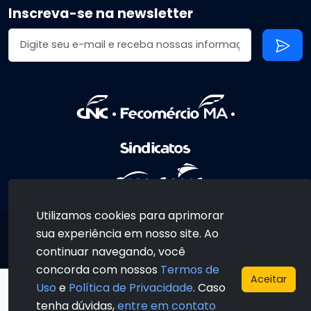
Inscreva-se na newsletter
Endereço de email
•
•
•
•
Utilizamos cookies para aprimorar
Copyright © 2026 Fecomércio-MA
sua experiência em nosso site. Ao
Desenvolvido por
Codions Tecnologia
continuar navegando, você
concorda com nossos
Termos de
Aceitar
Uso
e
Política de Privacidade
. Caso
tenha dúvidas,
entre em contato