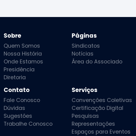
Sobre
Páginas
Quem Somos
Sindicatos
Nossa História
Notícias
Onde Estamos
Área do Associado
Presidência
Diretoria
Contato
Serviços
Fale Conosco
Convenções Coletivas
Dúvidas
Certificação Digital
Sugestões
Pesquisas
Trabalhe Conosco
Representações
Espaços para Eventos