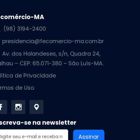
ecomércio-MA
(98) 3194-2400
presidencia@fecomercio-ma.com.br
Av. dos Holandeses, s/n, Quadra 24,
lhau – CEP: 65.071-380 – São Luís-MA.
lítica de Privacidade
rmos de Uso
screva-se na newsletter
dereço de email
Assinar